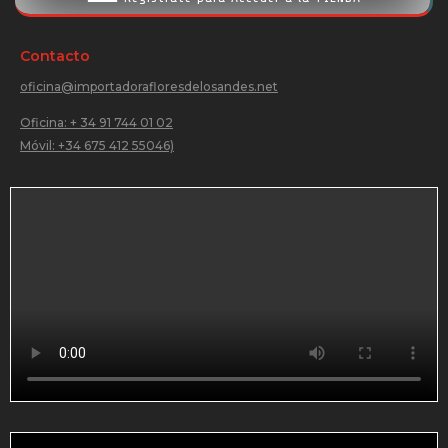
Contacto
oficina@importadorafloresdelosandes.net
Oficina: + 34 91 744 01 02
Móvil: +34 675 412 55046)