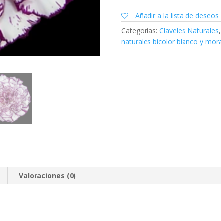
Blanco-
Añadir a la lista de deseos
Morado
cantidad
Categorías:
Claveles Naturales
naturales bicolor blanco y mor
Valoraciones (0)