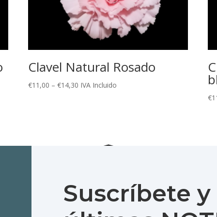
o
Clavel Natural Rosado
C
b
€
11,00
–
€
14,30
IVA Incluido
€
1
Suscríbete y 