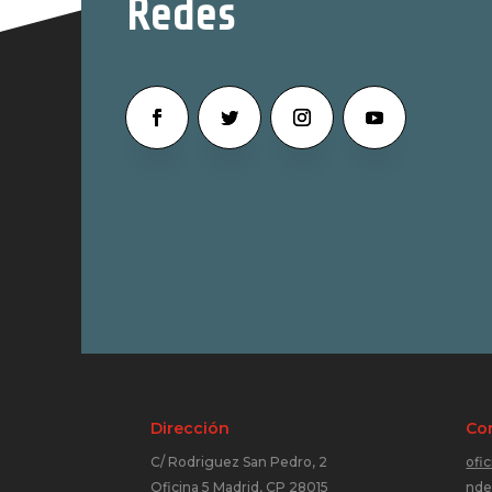
Redes
Dirección
Co
C/ Rodriguez San Pedro, 2
ofi
Oficina 5 Madrid, CP 28015
nde