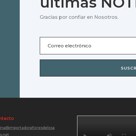
últimas NOT
Gracias por confiar en Nosotros.
SUSCR
ntacto
cina@importadorafloresdelosa
s.net