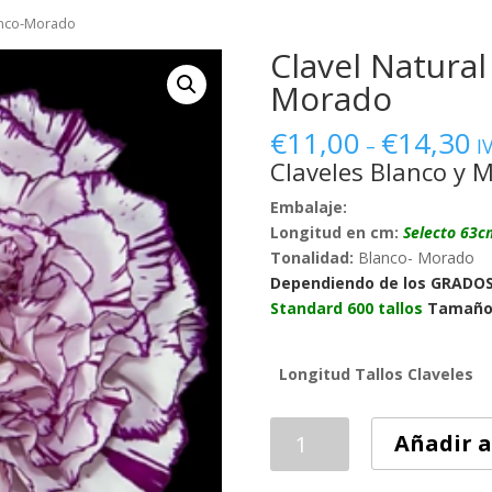
lanco-Morado
Clavel Natural
Morado
€
11,00
€
14,30
–
I
Claveles Blanco y 
Embalaje:
Longitud en cm:
Selecto 63c
Tonalidad:
Blanco- Morado
Dependiendo de los GRADO
Standard 600 tallos
Tamaño 
Longitud Tallos Claveles
Clavel
Añadir a
Natural
Bicolor